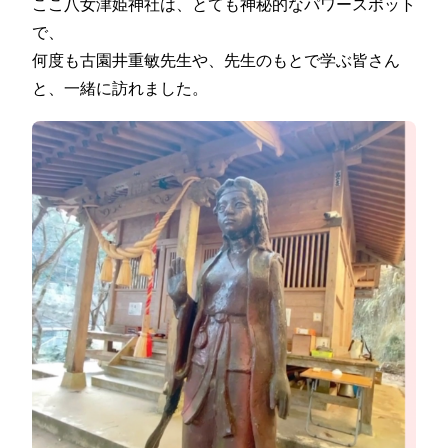
ここ八女津姫神社は、とても神秘的なパワースポット
で、
何度も古園井重敏先生や、先生のもとで学ぶ皆さん
と、一緒に訪れました。