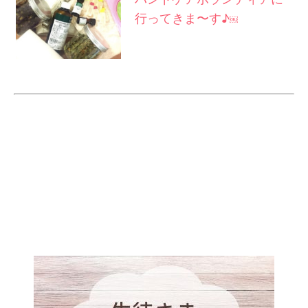
行ってきま〜す♪
￼