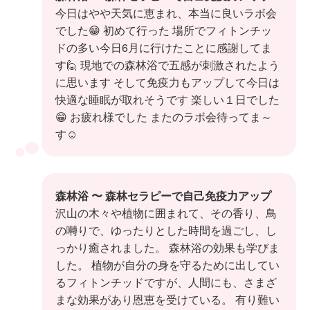
今日はやや天気に恵まれ、本当に良いラボ会
でした😁 初めて行った 場所でフィトンチッ
ドの多い今日6月に行けたことに感謝してま
す🙋 現地での森林浴で五感が刺激されたよう
に思います そして免疫力もアップして今日は
快適な睡眠が取れそうです 楽しい１日でした
😁 お疲れ様でした またのラボ会待ってま～
す☺️
森林浴 〜 森林セラピーで自己免疫力アップ
沢山の木々や植物に囲まれて、その香り、鳥
の囀りで、ゆったりとした時間を過ごし、し
っかり癒されました。 森林浴の効果も学びま
した。 植物が自分の身を守るために出してい
るフィトンチッドですが、人間にも、さまざ
まな効果があり恩恵を受けている。 有り難い