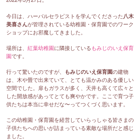
今日は、ハーバルセラピストを学んでくださった
八木
美喜さん
が管理されている幼稚園・保育園でのワーク
ショップにお邪魔してきました。
場所は、
紅葉幼稚園
に隣接している
もみじのいえ保育
園
です。
行って驚いたのですが、
もみじのいえ保育園
の建物
は、木や畳で出来ていて、とても温かみのある優しい
空間でした。扉もガラスが多く、天井も高くて広々と
した開放感があってとても爽やかです。ここで育つ子
供たちは本当に幸せだな〜ってつくづく思います。
この幼稚園・保育園を経営していらっしゃる皆さまの
子供たちへの思いが詰まっている素敵な場所だと感じ
ました。